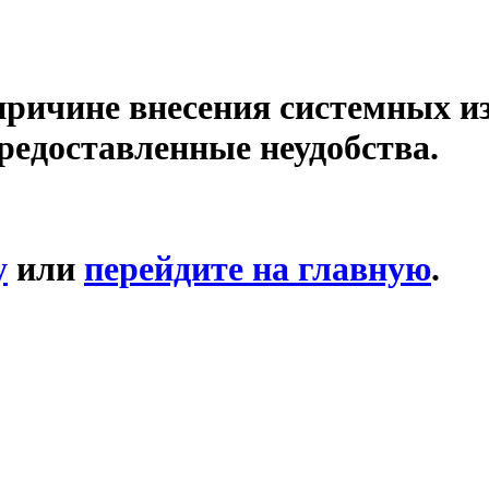
причине внесения системных и
редоставленные неудобства.
у
или
перейдите на главную
.