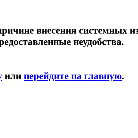
причине внесения системных и
редоставленные неудобства.
у
или
перейдите на главную
.