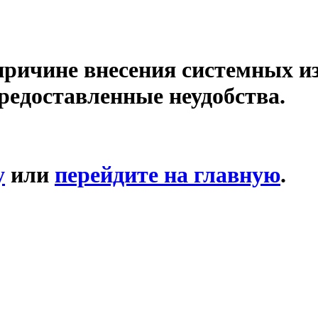
причине внесения системных и
редоставленные неудобства.
у
или
перейдите на главную
.