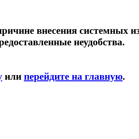
причине внесения системных и
редоставленные неудобства.
у
или
перейдите на главную
.