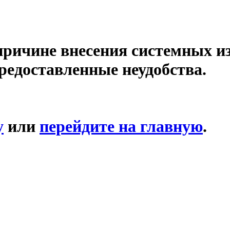
причине внесения системных и
редоставленные неудобства.
у
или
перейдите на главную
.