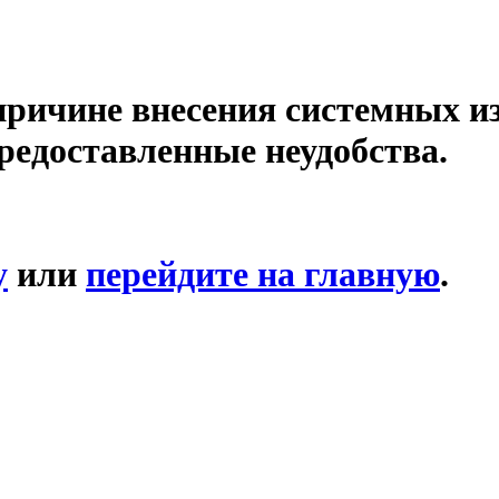
причине внесения системных и
редоставленные неудобства.
у
или
перейдите на главную
.