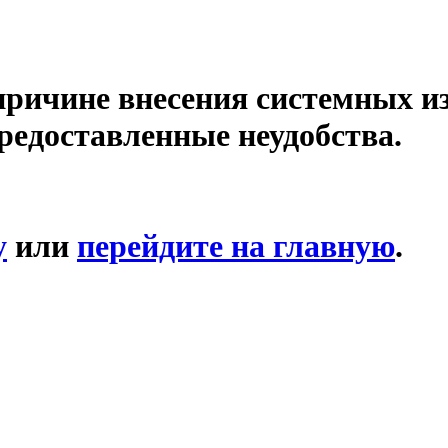
причине внесения системных и
редоставленные неудобства.
у
или
перейдите на главную
.