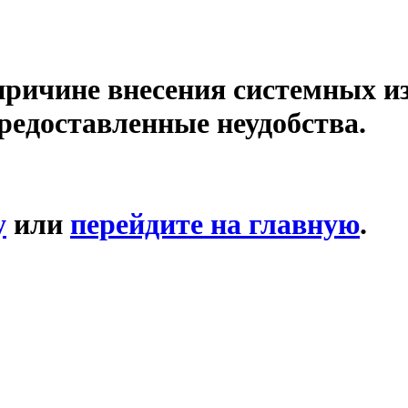
причине внесения системных и
редоставленные неудобства.
у
или
перейдите на главную
.