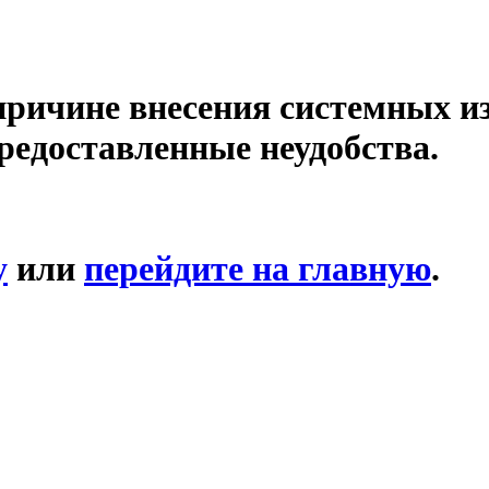
причине внесения системных и
редоставленные неудобства.
у
или
перейдите на главную
.