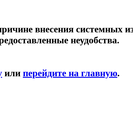
причине внесения системных и
редоставленные неудобства.
у
или
перейдите на главную
.